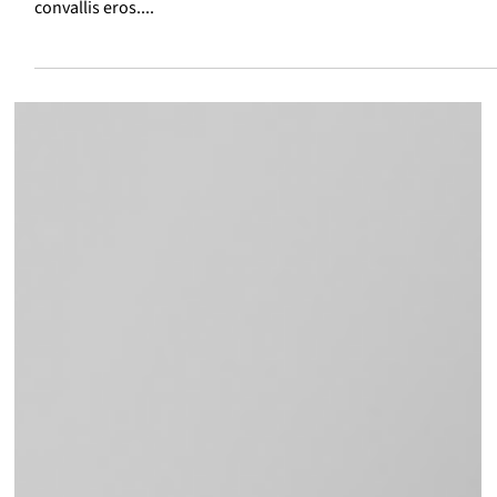
amet
Lorem ipsum dolor sit amet, consectetur adipiscing elit.
Vestibulum urna ligula, consequat nec odio vitae, interdum
convallis eros....