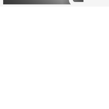
Faculté des sciences et de
génie
Placeholder.png
Pavillon Alexandre-Vachon
1045, avenue de la Médecine,
Québec (Québec) G1V 0A6